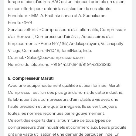
forage et bien d'autres. BAC est un fabricant crédible en raison
de ses efforts pour obtenir la satisfaction de ses clients.
Fondateur: - MM. A. Radhakrishnan et A. Sudhakaran
Fondé: - 1979
Services offerts: - Compresseurs d'air alternatifs, Compresseur
d'air Borewell, Compresseur d'air à vis, Accessoires d'air
Emplacements: - Porte №7 / 167, Andakapalayam, Vellanapatty
Village, Coimbatore 641048, TamilNadu, Inde.
Courriel: -
Sales@bac-compressors.com
Numéro de téléphone: - 91 9443316946/91 9442626263
5. Compresseur Maruti
Avec une équipe hautement qualifiée et bien formée, Maruti
Compressor est l'un des plus grands noms de cette industrie.
Ils fabriquent des compresseurs d'air rotatifs à vis avec une
haute précision et une qualité inégalée. Ils suivent toujours
toutes les normes reconnues par le gouvernement.
Ce sont des experts dans la fourniture de tous types de
compresseurs d'air industriels et commerciaux. Leurs produits
ont une vaste utilisation et une demande partout en Inde. En