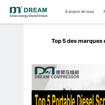
À propos de nous
Compresseur à vis injecté
Compresseur d'air
d'huile
d'économie d'éne
Compresseur à vis rotative à vitesse fixe entraîné par courroie
Top 5 des marques d
Compresseur à vis rotative à deux étages injecté d'huile (PM VSD/FSD)
Compresseur à vis rotative à faible pression injecté d'huile (PM)
Compresseur à vis rotative à un étage injecté d'huile (PM VSD/FSD)
Compresseur à vis rotative injecté d'huile quatre-en-un/tout-en-un (VSD/FSD)
Compresseur d'air à pression
Générateur d'azot
moyenne et élevée
d'oxygène
Générateur d'azote
Piston pression moyenne et élevée (20-400 bar)
Générateur d'oxygèn
Vis pression moyenne (20-40)