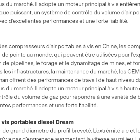
s du marché. Il adopte un moteur principal à vis entière
ue puissant, un système de contrôle du volume d'air pou
ec d'excellentes performances et une forte fiabilité.
es compresseurs d'air portables à vis en Chine, les comp
é de pointe au monde, qui peuvent être utilisées pour l'ex
n de pipelines, le forage et le dynamitage de mines, et fo
s les infrastructures, la maintenance du marché, les OEM
han offrent des performances de travail de haut niveau d
s du marché. Il adopte un moteur principal à vis à haute
trôle du volume de gaz pour répondre à une variété de 
ntes performances et une forte fiabilité.
 vis portables diesel Dream
or de grand diamètre du profil breveté. L'extrémité aie et 
n'y a pas d'engrenage augmentant la vitesse au milieu. La