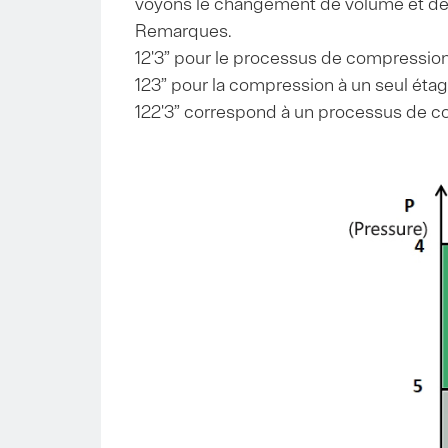
voyons le changement de volume et de 
Remarques.
12'3” pour le processus de compressio
123” pour la compression à un seul éta
122'3” correspond à un processus de c