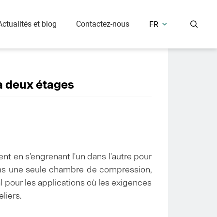
Actualités et blog
Contactez-nous
FR


ur à piston
Équipements de purification de
l'air comprimé
Compresseur à piston sans huile (7,5 Bar)
Séchage à air réfrigéré
à deux étages
Pression moyenne et élevée (25-400 Bar)
Séchage à air dessiccant
Réservoir récepteur d'air
industrielles
ent en s'engrenant l'un dans l'autre pour
le
dans une seule chambre de compression,
al pour les applications où les exigences
liers.