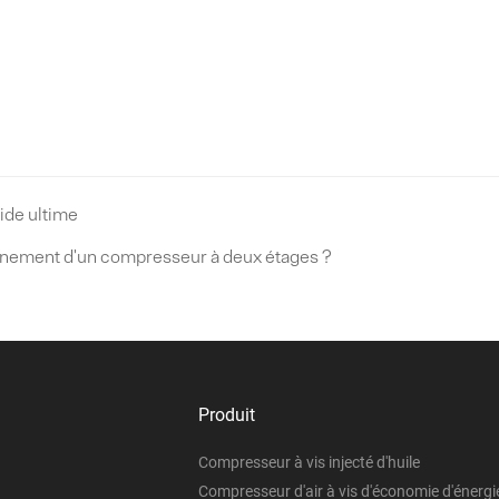
uide ultime
onnement d'un compresseur à deux étages ?
Produit
Compresseur à vis injecté d'huile
Compresseur d'air à vis d'économie d'énergi