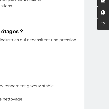

ations.


 étages ?
ndustries qui nécessitent une pression
 environnement gazeux stable.
le nettoyage.