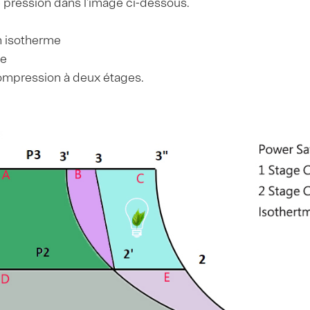
pression dans l'image ci-dessous.
n isotherme
ge
ompression à deux étages.