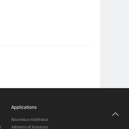
Applications

Nouveaux matériaux
e
Aliments et boissons