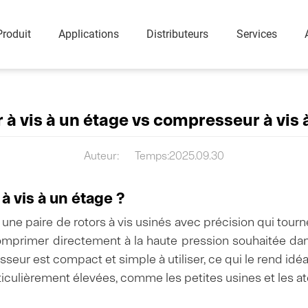
Produit
Applications
Distributeurs
Services
 à vis
Compresseur d'air mobile
Compresse
rgie
Compresseur portable diesel (8-35 Bar)
Compresseur à vis rotative lubrifié à l'eau sans huile
à vis à un étage vs compresseur à vis 
Compresseur portable électrique (8-18 Bar)
Compresseur à vis rotative sans huile à sec
Compresseur à vis rotative sans huile à spirale
Auteur:
Temps:2025.09.30
Compresseur à vis rotative à faible pression et sans huile (VSD)
 vis à un étage ?
e et
Souffleur à vis et pompe à
Solutions 
vide
une paire de rotors à vis usinés avec précision qui tourn
Injecté d'hui
Souffleur à vis série DFV-G
le comprimer directement à la haute pression souhaitée 
Sans huile
seur est compact et simple à utiliser, ce qui le rend idé
e
Pompe à vide injectée d'huile
Pistons
iculièrement élevées, comme les petites usines et les ate
Pompe à vide sans huile
Équipement auxiliaire de vide