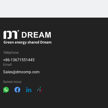
prolonger la durée de vie de
les coûts énergétiques et
vos équipements et l'intérêt
améliorer l’efficacité
d'intégrer un compresseur à
industrielle. Découvrez
vis bi-étagé pour réduire vos
comment DREAM
coûts énergétiques.
Compressor, fabricant
chinois spécialisé en
compresseurs industriels,
fournit des solutions fiables
et économiques pour les
marchés internationaux.
Téléphone:
+86-13671551445
Email:
Sales@dmcomp.com
Suivez-nous: