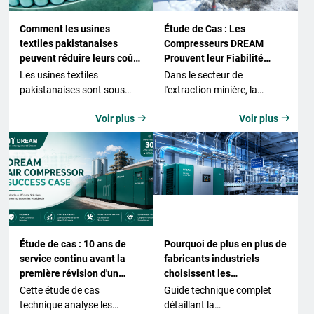
Comment les usines
Étude de Cas : Les
textiles pakistanaises
Compresseurs DREAM
peuvent réduire leurs coûts
Prouvent leur Fiabilité
énergétiques avec les
Unique en Milieu Minier
Les usines textiles
Dans le secteur de
compresseurs à vis deux
Extrême
pakistanaises sont sous
l'extraction minière, la
étages
pression face à la hausse
continuité de l'activité est le
Voir plus
Voir plus


des coûts de l'énergie. Ce
facteur clé de la rentabilité.
guide explique pourquoi les
Cette étude de cas examine
compresseurs à vis deux
les performances réelles
étages offrent une solution
d'un parc de compresseurs
concrète pour réduire la
de chantier diesel à vis
consommation électrique
DMCY-38/20K de Dream
dans les filatures, tissages
Compressor en Asie
et teintureries, tout en
centrale, opérant sans
maintenant la production.
interruption sous les climats
Étude de cas : 10 ans de
Pourquoi de plus en plus de
les plus rigoureux du globe.
service continu avant la
fabricants industriels
première révision d'un
choisissent les
compresseur d'air
compresseurs d’air à vis
Cette étude de cas
Guide technique complet
sans huile à sec
technique analyse les
détaillant la